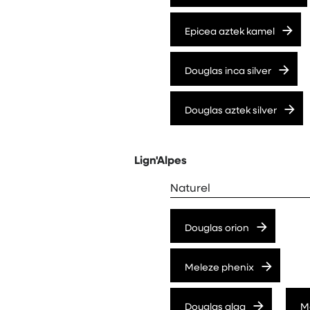
Epicea aztek kamel
Douglas inca silver
Douglas aztek silver
Lign'Alpes
Naturel
Douglas orion
Meleze phenix
Douglas alga
M