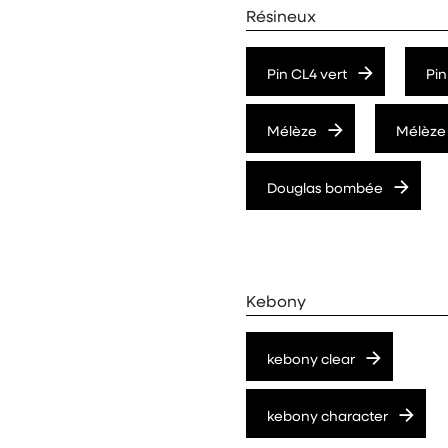
Résineux
Pin CL4 vert
Pin
Mélèze
Mélèze
Douglas bombée
Kebony
kebony clear
kebony character