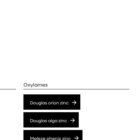
Oxylames
Douglas orion zinc
Douglas alga zinc
Meleze phenix zinc