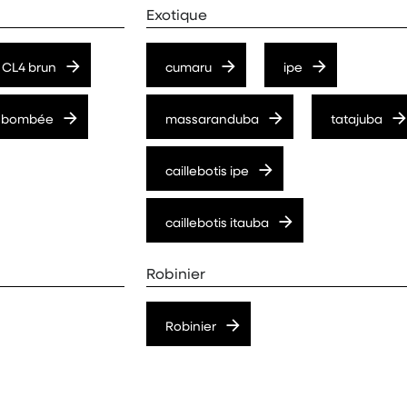
Exotique
 CL4 brun
cumaru
ipe
 bombée
massaranduba
tatajuba
caillebotis ipe
caillebotis itauba
Robinier
Robinier