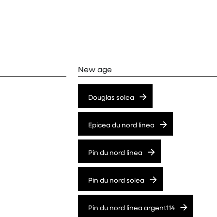
New age
Douglas solea
Epicea du nord linea
Pin du nord linea
Pin du nord solea
Pin du nord linea argent114