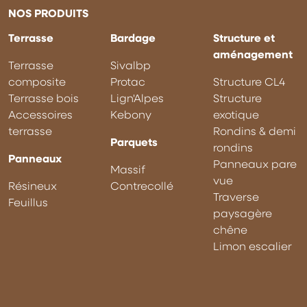
NOS PRODUITS
Terrasse
Bardage
Structure et
aménagement
Terrasse
Sivalbp
composite
Protac
Structure CL4
Terrasse bois
Lign'Alpes
Structure
Accessoires
Kebony
exotique
terrasse
Rondins & demi
Parquets
rondins
Panneaux
Panneaux pare
Massif
vue
Résineux
Contrecollé
Traverse
Feuillus
paysagère
chêne
Limon escalier