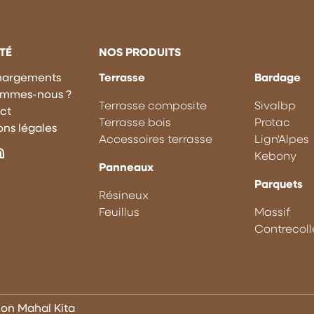
TÉ
NOS PRODUITS
hargements
Terrasse
Bardage
ommes-nous ?
Terrasse composite
Sivalbp
ct
Terrasse bois
Protac
ns légales
Accessoires terrasse
Lign'Alpes
Kebony
Panneaux
Parquets
Résineux
Feuillus
Massif
Contrecoll
tion
Mahal Kita