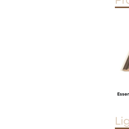
Pr
Essen
Li