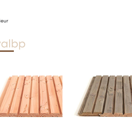
ieur
valbp