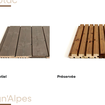
otac
tiel
Préservée
gn'Alpes