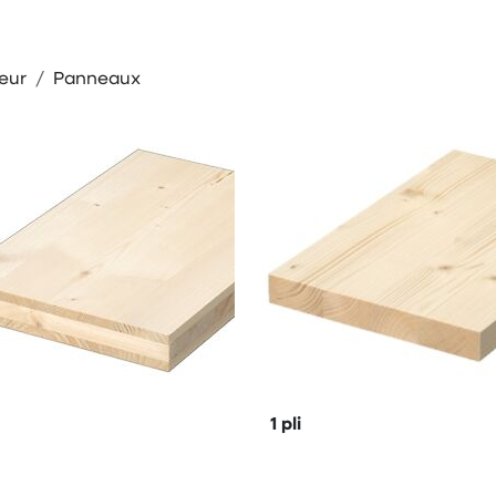
eur
Panneaux
1 pli