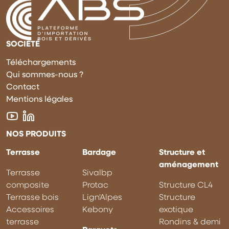
SOCIÉTÉ
Téléchargements
Qui sommes-nous ?
Contact
Mentions légales
NOS PRODUITS
Terrasse
Bardage
Structure et
aménagement
Terrasse
Sivalbp
composite
Protac
Structure CL4
Terrasse bois
Lign'Alpes
Structure
Accessoires
Kebony
exotique
terrasse
Rondins & demi